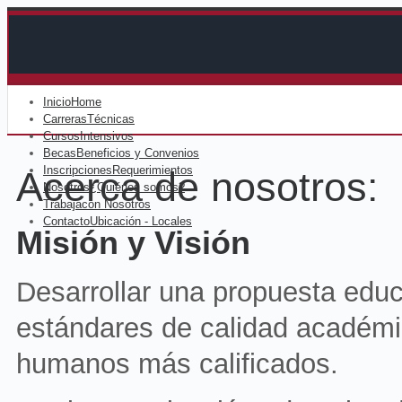
Inicio
Home
Carreras
Técnicas
Cursos
Intensivos
Becas
Beneficios y Convenios
Inscripciones
Requerimientos
Acerca de nosotros:
Nosotros
¿Quiénes somos?
Trabaja
con Nosotros
Contacto
Ubicación - Locales
Misión y Visión
Desarrollar una propuesta educ
estándares de calidad académic
humanos más calificados.