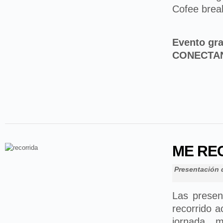
Cofee brea
Evento gra
CONECTA
ME REC
Presentación 
Las prese
recorrido 
jornada m