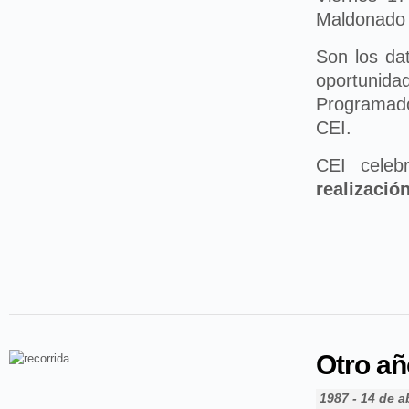
Maldonado
Son los da
oportunida
Programado
CEI.
CEI celeb
realizació
Otro año
1987 - 14 de ab