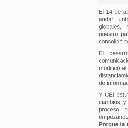
El 14 de a
andar jun
globales,
nuestro pa
consolidó c
El desarr
comunicaci
modificó el
distanciam
de informac
Y CEI estuv
cambios y
proceso 
empezando 
Porque la 